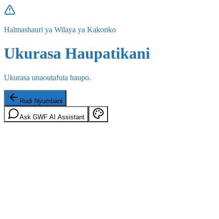
Halmashauri ya Wilaya ya Kakonko
Ukurasa Haupatikani
Ukurasa unaoutafuta haupo.
Rudi Nyumbani
Ask GWF AI Assistant