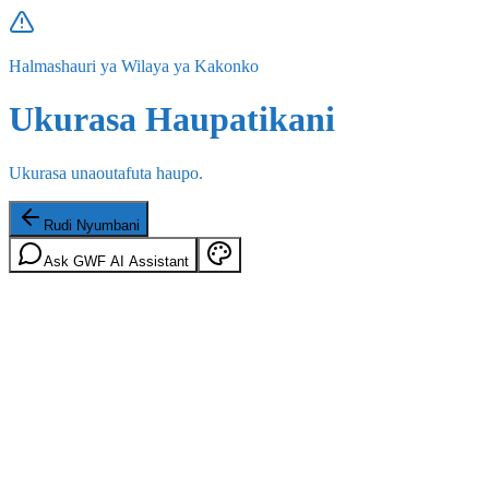
Halmashauri ya Wilaya ya Kakonko
Ukurasa Haupatikani
Ukurasa unaoutafuta haupo.
Rudi Nyumbani
Ask GWF AI Assistant